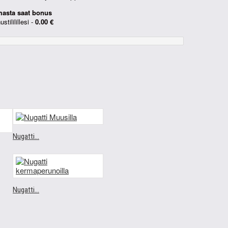
sta saat bonus
tililillesi -
0.00 €
Nugatti...
Nugatti...