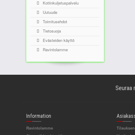
Kotiinkuljetuspalvelu
Uutuude
Toimitusehdot
Tietosuoja
Evästeiden käyttö
Ravintolamme
Seuraa 
Information
Asiakas
Ravintolamme
Tilauksen