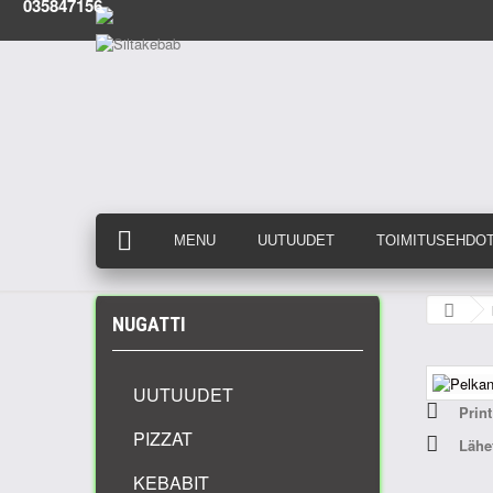
035847156
MENU
UUTUUDET
TOIMITUSEHDO
NUGATTI
UUTUUDET
Print
PIZZAT
Lähet
KEBABIT