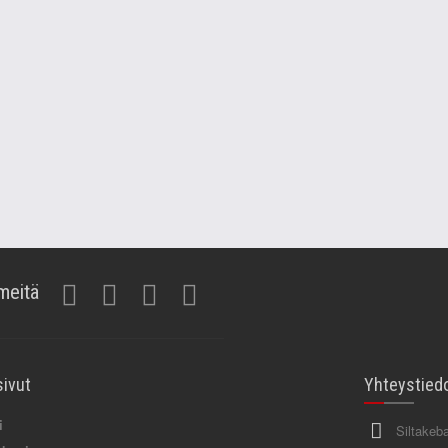
meitä
sivut
Yhteystied
i
Siltakeb