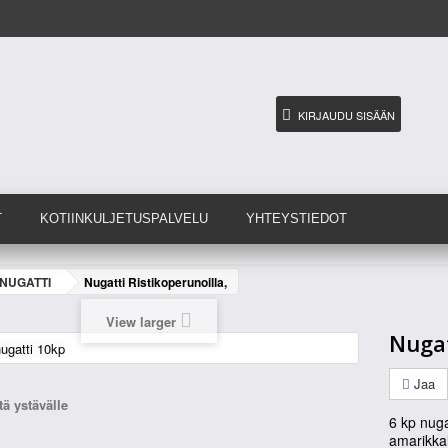
KIRJAUDU SISÄÄN
T
KOTIINKULJETUSPALVELU
YHTEYSTIEDOT
NUGATTI
Nugatti Ristikoperunoilla,
View larger
Nugat
Jaa
ä ystävälle
6 kp nugat
amarikkal