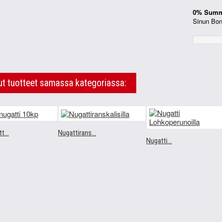
0% Summa
Sinun Bonus
t tuotteet samassa kategoriassa:
t...
Nugattirans...
Nugatti...