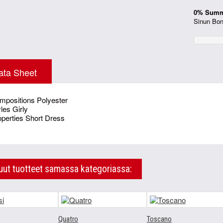
0% Summa
Sinun Bonus
ata Sheet
mpositions
Polyester
yles
Girly
operties
Short Dress
ut tuotteet samassa kategoriassa:
Quatro
Toscano