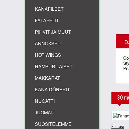
KANAFILEET
FALAFELIT
PIHVIT JA MUUT
D
ANNOKSET
HOT WINGS
Co
St
HAMPURILAISET
Pr
MAKKARAT
KANA DÖNERIT
30 mu
NUGATTI
JUOMAT
SUOSITELEMME
Fantasi