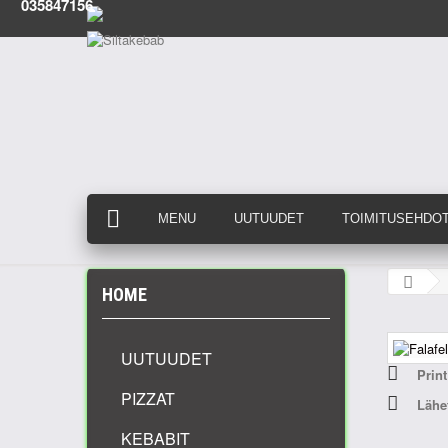
035847156
MENU
UUTUUDET
TOIMITUSEHDO
HOME
UUTUUDET
Print
PIZZAT
Lähet
KEBABIT