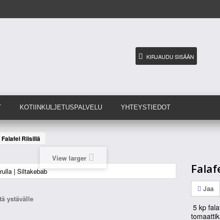
KIRJAUDU SISÄÄN
T
KOTIINKULJETUSPALVELU
YHTEYSTIEDOT
Falafel Riisillä
View larger
Falafe
Jaa
ä ystävälle
5 kp falaf
tomaattik