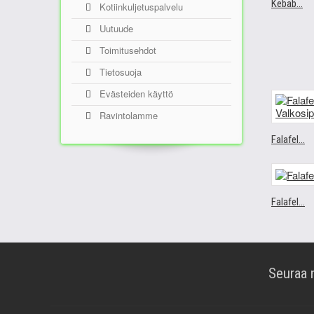
Kebab...
Kotiinkuljetuspalvelu
Uutuude
Toimitusehdot
Tietosuoja
Evästeiden käyttö
Ravintolamme
Falafel...
Falafel...
Seuraa 